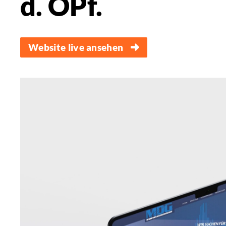
d. OPf.
Website live ansehen