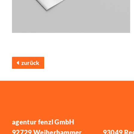
zurück
agentur fenzl GmbH
92729 Weiherhammer
93049 Re