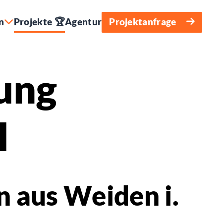
n
Projekte 🏆
Agentur
Projektanfrage
ung
H
n aus Weiden i.