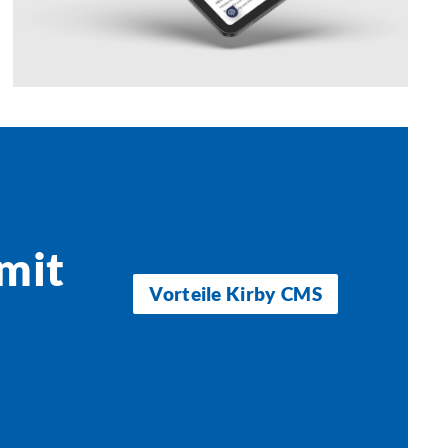
mit
Vorteile Kirby CMS
.