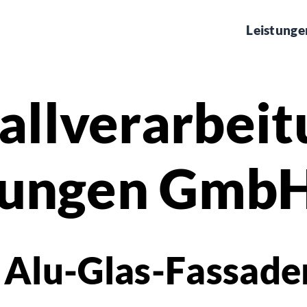
Leistunge
llverarbeit
stungen Gmb
ür Alu-Glas-Fassade