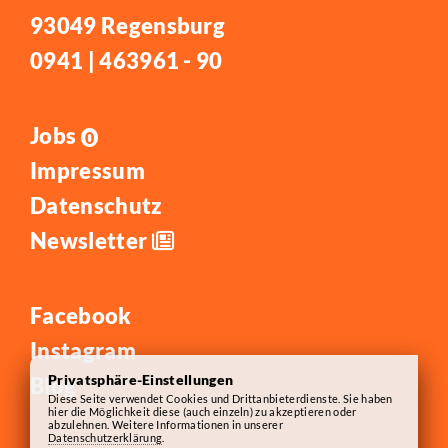
93049 Regensburg
0941 | 463961 - 90
Jobs
0
Impressum
Datenschutz
Newsletter
Facebook
Instagram
Privatsphäre-Einstellungen
Blog
Diese Seite verwendet Cookies und Drittanbieterdienste. Sie haben
hier die Möglichkeit diese (auch einzeln) zu akzeptieren oder
abzulehnen. Weitere Informationen in unserer
Datenschutzerklärung
.