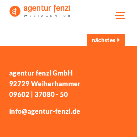
nächstes
agentur fenzl GmbH
92729 Weiherhammer
09602 | 37080 - 50
info@agentur-fenzl.de